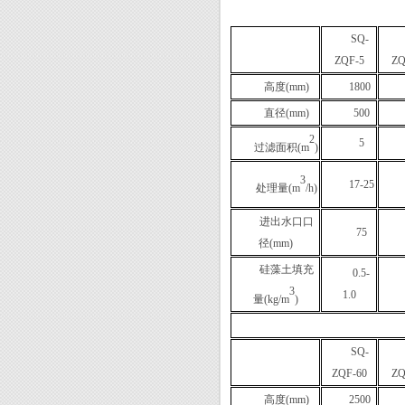
SQ
-
ZQF
-5
ZQ
高度
(mm)
1800
直径
(mm)
500
2
5
过滤面积
(m
)
3
17-25
处理量
(m
/h)
进出水口口
75
径
(mm)
硅藻土填充
0.5-
3
1.0
量
(kg/m
)
SQ
-
ZQF
-
60
ZQ
高度
(mm)
25
00