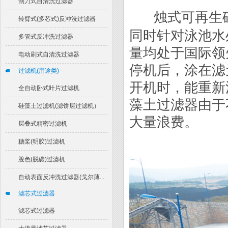
刮刀式自清洗过滤器
烛式可再生
转臂式(多芯式)反冲洗过滤器
同时针对泳池水
多管式反冲洗过滤器
量均处于国际领
电动刷式自清洗过滤器
停机后，涂在滤
过滤机(用途类)
开机时，能重新
全自动卧式叶片过滤机
藻土过滤器由于
硅藻土过滤机(滤饼层过滤机）
大量浪费。
层叠式精密过滤机
糖桨(明胶)过滤机
脫色(脱碳)过滤机
自动表面反冲洗过滤器(戈尔薄...
滤芯式过滤器
滤芯式过滤器