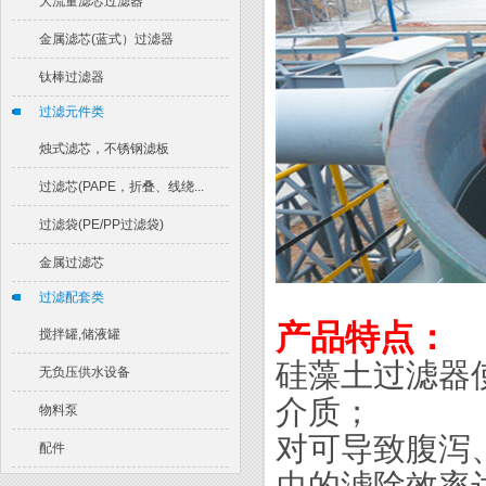
大流量滤芯过滤器
金属滤芯(蓝式）过滤器
钛棒过滤器
过滤元件类
烛式滤芯，不锈钢滤板
过滤芯(PAPE，折叠、线绕...
过滤袋(PE/PP过滤袋)
金属过滤芯
过滤配套类
产品特点：
搅拌罐,储液罐
硅藻土过滤器
无负压供水设备
介质；
物料泵
对可导致腹泻
配件