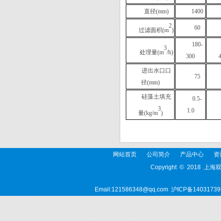
直径
(mm)
14
00
2
60
过滤面积
(m
)
180
-
3
处理量
(m
/h)
300
进出水口口
75
径
(mm)
硅藻土填充
0.5-
3
1.0
量
(kg/m
)
网站首页
公司简介
产品中心
资
Copyright © 2018 上
Email:121586348@qq.com
沪ICP备14031739